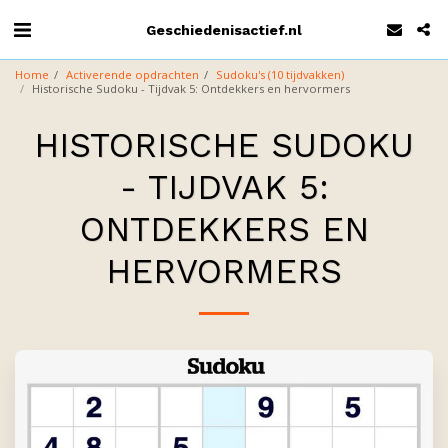
Geschiedenisactief.nl
Home
Activerende opdrachten
Sudoku's (10 tijdvakken)
Historische Sudoku - Tijdvak 5: Ontdekkers en hervormers
HISTORISCHE SUDOKU
- TIJDVAK 5:
ONTDEKKERS EN
HERVORMERS